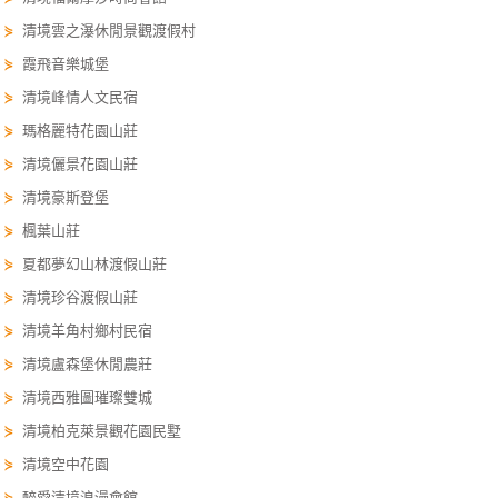
單
⋟
清境雲之瀑休閒景觀渡假村
管
⋟
霞飛音樂城堡
理
⋟
清境峰情人文民宿
⋟
瑪格麗特花園山莊
會
⋟
清境儷景花園山莊
員
⋟
清境豪斯登堡
帳
⋟
楓葉山莊
戶
⋟
夏都夢幻山林渡假山莊
⋟
清境珍谷渡假山莊
客
⋟
清境羊角村鄉村民宿
服
聯
⋟
清境盧森堡休閒農莊
絡
⋟
清境西雅圖璀璨雙城
單
⋟
清境柏克萊景觀花園民墅
⋟
清境空中花園
Line
⋟
醉愛清境浪漫會館