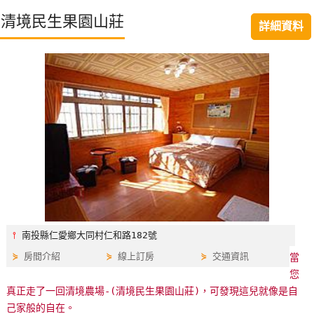
特
清境民生果園山莊
詳細資料
色
民
宿
全
球
租
車
網
紅
⫯
南投縣仁愛鄉大同村仁和路182號
帶
⋟
房間介紹
⋟
線上訂房
⋟
交通資訊
當
你
您
玩
真正走了一回清境農場-(清境民生果園山莊)，可發現這兒就像是自
己家般的自在。