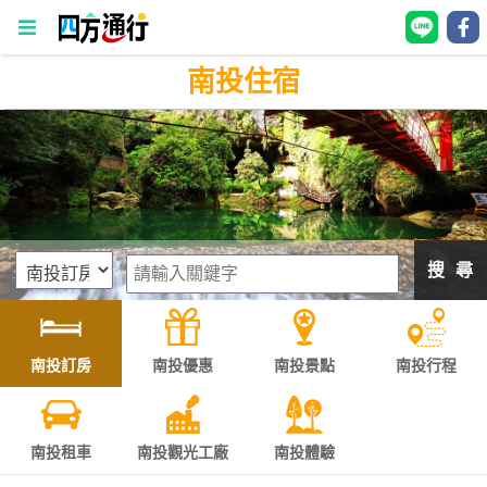
南投住宿
四
方
通
行
訂
房
搜 尋
台
灣
訂
南投訂房
南投優惠
南投景點
南投行程
房
直接跟飯店訂房
HOT
南投租車
南投觀光工廠
南投體驗