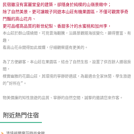
民宿雖沒有富麗堂皇的建築，卻隱身於純樸的山嶺景緻中；
玩
除了自然美景，更可讓親子同遊本山莊有機果園區，不僅可觀賞爭奇
樂
鬥豔的高山花卉、
地
更可品嚐高品質的新世紀梨、香甜多汁的水蜜桃和加州李，
圖
本山莊於群山環繞間，可見雲海翻騰，沿路景觀隨海拔變化，顯得豐富、有
趣，
顧
看高山花朵開得如此燦爛，仔細觀察還有更美的。
客
服
為了方便顧客，本山莊在果園區，結合了自然生態，設置了供百餘人膳宿房
務
間，
樸實幽雅的花園山莊，其環境的寧靜舒適感，為最適合全家休閒、學生旅遊
的”好所在”。
顧
客
物美價廉的知性旅遊的品質、寧靜的自然空間，誠摯的邀請您來作客。
滿
意
度
附近熱門住宿
訂
⋟
清境福爾摩莎時尚會館