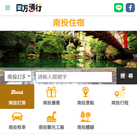
南投住宿
四
方
通
行
訂
房
搜 尋
台
灣
訂
南投訂房
南投優惠
南投景點
南投行程
房
直接跟飯店訂房
HOT
南投租車
南投觀光工廠
南投體驗