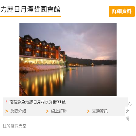
特
力麗日月潭哲園會館
詳細資料
色
民
宿
全
球
租
車
網
紅
⫯
南投縣魚池鄉日月村水秀街31號
心
帶
⋟
房間介紹
⋟
線上訂房
⋟
交通資訊
之
你
嚮
玩
往的度假天堂