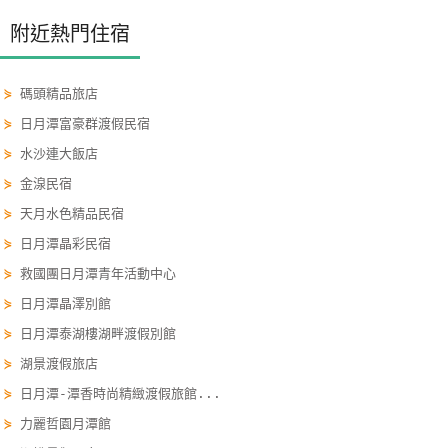
單
附近熱門住宿
管
理
⋟
碼頭精品旅店
⋟
日月潭富豪群渡假民宿
會
⋟
水沙連大飯店
員
⋟
金湶民宿
帳
戶
⋟
天月水色精品民宿
⋟
日月潭晶彩民宿
⋟
救國團日月潭青年活動中心
客
服
⋟
日月潭晶澤別館
聯
⋟
日月潭泰湖樓湖畔渡假別館
絡
⋟
湖景渡假旅店
單
⋟
日月潭-潭香時尚精緻渡假旅館...
⋟
力麗哲園月潭館
Line