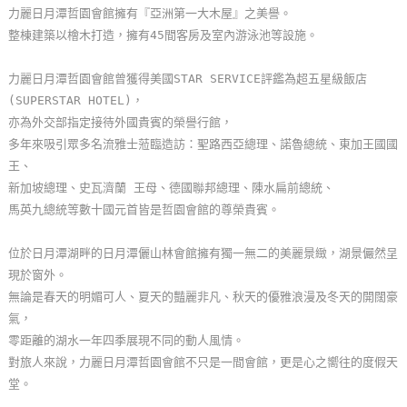
力麗日月潭哲園會館擁有『亞洲第一大木屋』之美譽。
玩
整棟建築以檜木打造，擁有45間客房及室內游泳池等設施。
樂
地
力麗日月潭哲園會館曾獲得美國STAR SERVICE評鑑為超五星級飯店
圖
(SUPERSTAR HOTEL)，
亦為外交部指定接待外國貴賓的榮譽行館，
顧
多年來吸引眾多名流雅士蒞臨造訪：聖路西亞總理、諾魯總統、東加王國國
客
王、
服
新加坡總理、史瓦濟蘭 王母、德國聯邦總理、陳水扁前總統、
務
馬英九總統等數十國元首皆是哲園會館的尊榮貴賓。
位於日月潭湖畔的日月潭儷山林會館擁有獨一無二的美麗景緻，湖景儼然呈
顧
現於窗外。
客
無論是春天的明媚可人、夏天的豔麗非凡、秋天的優雅浪漫及冬天的開闊豪
滿
氣，
意
零距離的湖水一年四季展現不同的動人風情。
度
對旅人來說，力麗日月潭哲園會館不只是一間會館，更是心之嚮往的度假天
堂。
訂