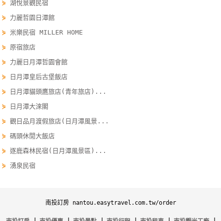
⋟
湖悅景觀民宿
線
⋟
力麗哲園日潭館
上
⋟
米樂民宿 MILLER HOME
客
服
⋟
原宿旅店
⋟
力麗日月潭哲園會館
⋟
日月潭皇后古堡飯店
紅
利
⋟
日月潭貓頭鷹旅店(青年旅店)...
查
⋟
日月潭大淶閣
詢
⋟
觀日品月渡假旅店(日月潭風景...
⋟
碼頭休閒大飯店
訂
⋟
逐鹿森林民宿(日月潭風景區)...
房
⋟
湧泉民宿
Q&A
南投訂房 nantou.easytravel.com.tw/order
國
旅