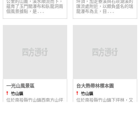
公里的山麓，溪水順流而下，
坪頂，加走寮溪與石崁湖溪的
蘊育了玉門關瀑布和臥龍洞兩
匯流處附近，以頗負盛名的瑞
個風景據點，是...
龍瀑布為主，目...
一光山風景區
台大熱帶林標本園
⫯
⫯
竹山鎮
竹山鎮
位於南投縣竹山鎮西南方山坪
位於南投縣竹山鎮下坪林，又
頂加走寮溪沿岸，為私人開發
稱下坪樹木園，屬於台灣大學
經營的新興風景區，佔地百餘
實驗林，佔地大約 8.87公
甲，視野良好，...
頃，園...