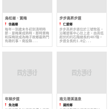
烏松崙．賞梅
步步高昇步道
⫯
⫯
信義鄉
仁愛鄉
每年一到歲末冬初到清明時
步步高昇步道位於三號牧區，
節，是梅果成熟時，那時賞梅
沿著遊客中心往上走，由高低
和採梅就成為梅子故鄉最熱門
起伏的的石階總長約487階，
有趣的事。南投縣...
步道全長約1.8公...
年梯步道
南北港溪溫泉
⫯
⫯
魚池鄉
國姓鄉