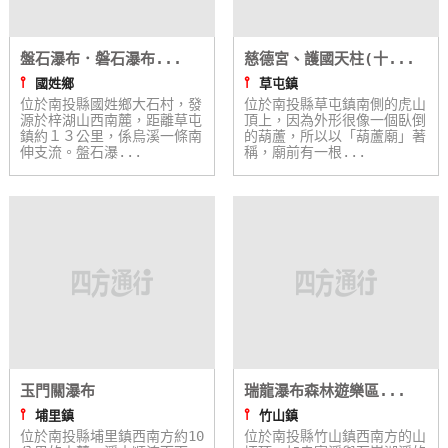
盤石瀑布．磐石瀑布...
慈德宮、護國天柱(十...
⫯
⫯
國姓鄉
草屯鎮
位於南投縣國姓鄉大石村，發
位於南投縣草屯鎮南側的虎山
源於梓湖山西南麓，距離草屯
頂上，因為外形很像一個臥倒
鎮約１３公里，係烏溪一條南
的葫蘆，所以以「葫蘆廟」著
伸支流。盤石瀑...
稱，廟前有一根...
玉門關瀑布
瑞龍瀑布森林遊樂區...
⫯
⫯
埔里鎮
竹山鎮
位於南投縣埔里鎮西南方約10
位於南投縣竹山鎮西南方的山