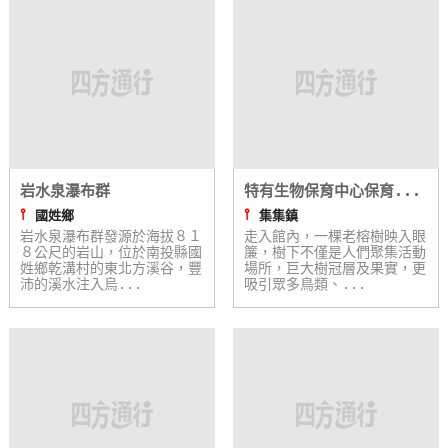
岩水泉瀑布群
特有生物保育中心保育...
⫯
⫯
國姓鄉
集集鎮
岩水泉瀑布群發源於海拔８１
走入館內，一棵老榕樹映入眼
８公尺的岩山，位於南投縣國
簾，樹下不僅是人們聚集活動
姓鄉乾溝村的東北方溪谷，豐
場所，巨大樹冠層及果實，更
沛的溪水注入烏...
吸引眾多鳥類、...