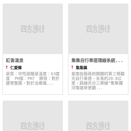
卡
訂
房
請
款
收
紅香溫泉
集集自行車道環線系統...
據
⫯
⫯
仁愛鄉
集集鎮
泉質：中性碳酸泉溫度：63度
是南投縣政府開闢的第三條觀
合
度 PH值：PH7 療效：對於
光自行車道，全長約20.8公
作
健胃整腸，對於治療風...
里。路線共分三條線"集集攔
河堰堤岸景觀...
提
案
飯
店
合