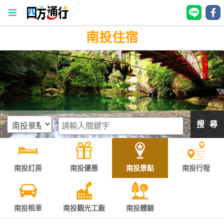
南投住宿
四
方
通
行
訂
房
搜 尋
台
灣
訂
南投訂房
南投優惠
南投景點
南投行程
房
直接跟飯店訂房
HOT
南投租車
南投觀光工廠
南投體驗