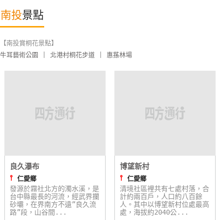
特
南投
景點
色
民
【南投賞桐花景點】
宿
牛耳藝術公園
|
北港村桐花步道
|
惠蓀林場
全
球
租
車
網
紅
良久瀑布
博望新村
帶
⫯
⫯
仁愛鄉
仁愛鄉
你
發源於霧社北方的濁水溪，是
清境社區裡共有七處村落，合
台中縣最長的河流，經武界攔
計約兩百戶，人口約八百餘
玩
砂壩，在界南方不遠”良久流
人。其中以博望新村位處最高
路”段，山谷間...
處，海拔約2040公...