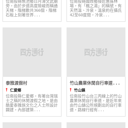
位南投縣魚池鄉日月潭文武廟
位南投縣國姓鄉接近惠蓀林
旁，由於步道高度險峻而稱通
場，有「楓之湯」的稱號。有
天梯，階梯數共366個，階梯
天然溫、冷泉，溫泉約在攝氏
石板上刻著世界...
42至60度間，冷泉...
泰雅渡假村
竹山農業休閒自行車道...
⫯
⫯
仁愛鄉
竹山鎮
位南投縣仁愛鄉，有著台灣瑞
位南投竹山台三丙線上的竹山
士之稱的休閒渡假之地。是由
農業休閒自行車道，是近年來
酷愛泰雅族文化之人士所設計
由竹山鎮公所規劃出的自行車
闢建，內部建築...
道，路線行經有...