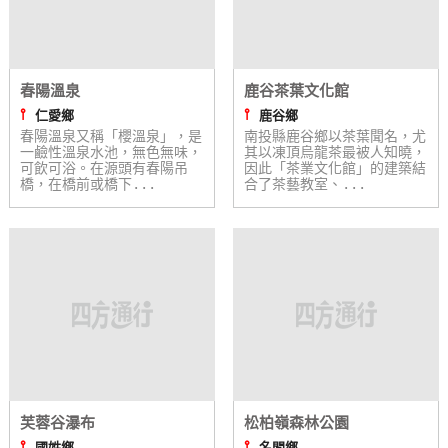
作
廠
春陽溫泉
鹿谷茶葉文化館
商
⫯
⫯
仁愛鄉
鹿谷鄉
合
春陽溫泉又稱「櫻溫泉」，是
南投縣鹿谷鄉以茶葉聞名，尤
一鹼性溫泉水池，無色無味，
其以凍頂烏龍茶最被人知曉，
作
可飲可浴。在源頭有春陽吊
因此「茶業文化館」的建築結
橋，在橋前或橋下...
合了茶藝教室、...
旅
伴
計
劃
商
品
宣
芙蓉谷瀑布
松柏嶺森林公園
傳
⫯
⫯
國姓鄉
名間鄉