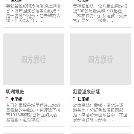
芙蓉谷位於阿冷坑溪的上遊溪
昔稱松柏坑，位八卦山南端海
谷，瀑布因溪谷落差而形成，
拔500公尺最高峰，以出產
是一處峽谷地形，過去鮮為人
「松柏長青茶」及道教「受天
知，但因為近年...
宮」聞名，「松嶺...
明湖電廠
紅香溫泉部落
⫯
⫯
水里鄉
仁愛鄉
昔日的車埕是埔里通往二水縱
於南投縣仁愛鄉，屬北港溪上
貫鐵路的中繼站，這裡除了擁
游谷地，分紅香和溫泉兩部
有1918年時就已建立的大觀
落，座落於青山翠谷中；在溫
發電廠，還有堪稱...
泉部落往紅香部落...