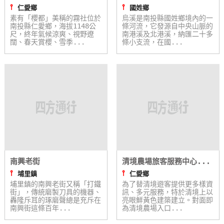
⫯
⫯
仁愛鄉
國姓鄉
線
素有「櫻都」美稱的霧社位於
烏溪是南投縣國姓鄉境內的一
上
南投縣仁愛鄉，海拔1148公
條河流，它發源自中央山脈的
尺，終年氣候涼爽、視野遼
客
南港溪及北港溪，納匯二十多
闊、春天賞櫻、雪季...
條小支流，在國...
服
紅
利
查
詢
訂
南興老街
清境農場旅客服務中心...
房
⫯
⫯
埔里鎮
仁愛鄉
Q&A
埔里鎮的南興老街又稱「打鐵
為了替清境遊客提供更多樣資
街」，傳統磨製刀具的機器、
訊、多元服務，特於清境上以
轟隆斥耳的琢磨聲總是充斥在
亮眼鮮黃色建築建立。對面即
南興街這條百年...
為清境農場入口...
國
旅