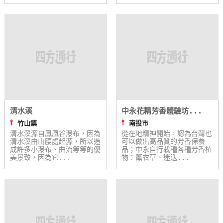
玩
樂
地
圖
顧
客
服
務
清水溪
中永花精芳香體驗坊...
⫯
⫯
竹山鎮
南投市
清水溪源自鳳凰谷瀑布，因為
從在地精神開始，認為台灣也
顧
清水溪由山腰處起源，所以造
可以做出高品質的芳香保養
成許多小瀑布、曲流等等的優
品；中永自行栽種各種芳香植
客
美景致，因為它...
物：薰衣草、迷迭...
滿
意
度
訂