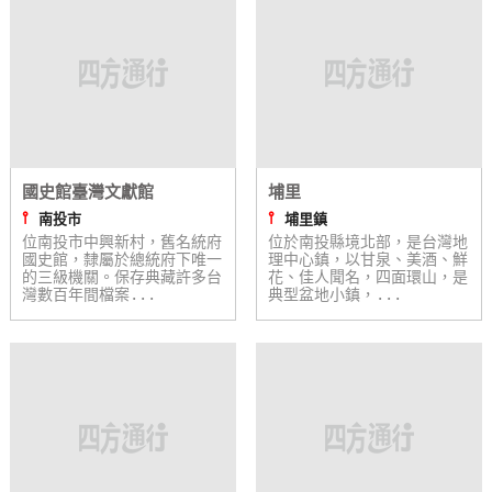
國史館臺灣文獻館
埔里
⫯
⫯
南投市
埔里鎮
位南投市中興新村，舊名統府
位於南投縣境北部，是台灣地
國史館，隸屬於總統府下唯一
理中心鎮，以甘泉、美酒、鮮
的三級機關。保存典藏許多台
花、佳人聞名，四面環山，是
灣數百年間檔案...
典型盆地小鎮，...