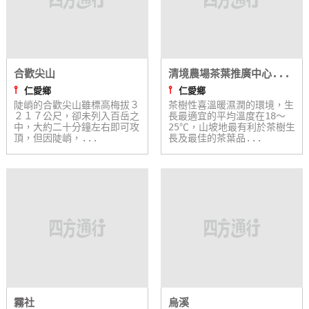
單
管
理
合歡尖山
清境農場茶葉推廣中心...
⫯
⫯
仁愛鄉
仁愛鄉
會
陡峭的合歡尖山雖標高梅拔３
茶樹性喜溫暖濕潤的環境，生
員
２１７公尺，卻未列入百岳之
長最適宜的平均溫度在18～
中，大約二十分鐘左右即可攻
25℃，山坡地最有利於茶樹生
帳
頂，但因陡峭，...
長及最佳的茶葉品...
戶
客
服
聯
絡
單
霧社
烏溪
Line